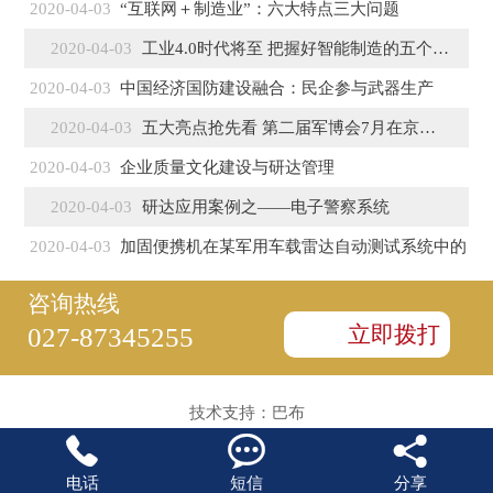
2020-04-03
“互联网＋制造业”：六大特点三大问题
2020-04-03
工业4.0时代将至 把握好智能制造的五个特征
2020-04-03
中国经济国防建设融合：民企参与武器生产
2020-04-03
五大亮点抢先看 第二届军博会7月在京盛大开幕
2020-04-03
企业质量文化建设与研达管理
2020-04-03
研达应用案例之——电子警察系统
2020-04-03
加固便携机在某军用车载雷达自动测试系统中的
咨询热线
立即拨打
027-87345255
技术支持：
巴布



电话
短信
分享