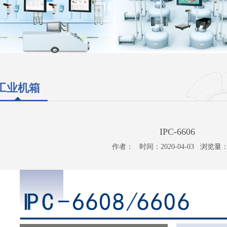
工业机箱
IPC-6606
作者： 时间：2020-04-03 浏览量：