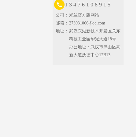
1 3 4 7 6 1 0 8 9 1 5
公司：
米兰官方版网站
邮箱：
273931066@qq.com
地址：
武汉东湖新技术开发区关东
科技工业园华光大道18号
办公地址：武汉市洪山区高
新大道沃德中心12B13