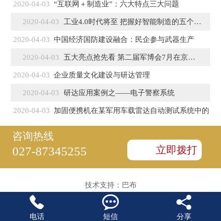
2020-04-03
“互联网＋制造业”：六大特点三大问题
2020-04-03
工业4.0时代将至 把握好智能制造的五个特征
2020-04-03
中国经济国防建设融合：民企参与武器生产
2020-04-03
五大亮点抢先看 第二届军博会7月在京盛大开幕
2020-04-03
企业质量文化建设与研达管理
2020-04-03
研达应用案例之——电子警察系统
2020-04-03
加固便携机在某军用车载雷达自动测试系统中的
咨询热线
立即拨打
027-87345255
技术支持：
巴布



电话
短信
分享