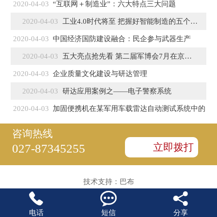
2020-04-03
“互联网＋制造业”：六大特点三大问题
2020-04-03
工业4.0时代将至 把握好智能制造的五个特征
2020-04-03
中国经济国防建设融合：民企参与武器生产
2020-04-03
五大亮点抢先看 第二届军博会7月在京盛大开幕
2020-04-03
企业质量文化建设与研达管理
2020-04-03
研达应用案例之——电子警察系统
2020-04-03
加固便携机在某军用车载雷达自动测试系统中的
咨询热线
立即拨打
027-87345255
技术支持：
巴布



电话
短信
分享